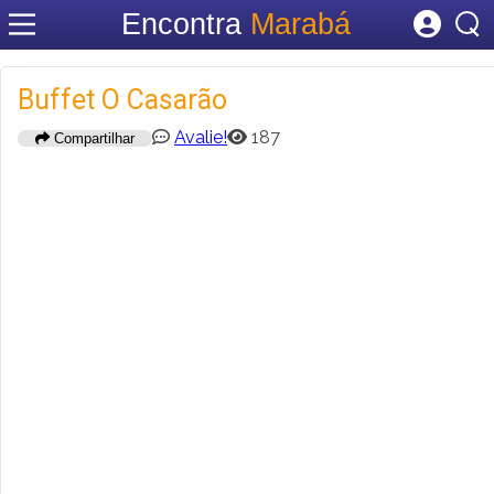
Encontra
Marabá
Cadastrar empresa
Fazer login
Buffet O Casarão
Criar conta
Avalie!
187
Compartilhar