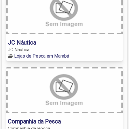
JC Náutica
JC Náutica
Lojas de Pesca em Marabá
Companhia da Pesca
Companhia da Pesca