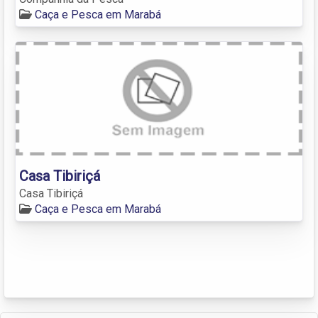
Caça e Pesca em Marabá
Casa Tibiriçá
Casa Tibiriçá
Caça e Pesca em Marabá