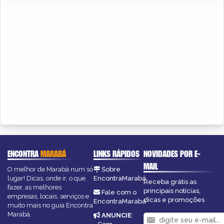
ENCONTRA
MARABÁ
LINKS RÁPIDOS
NOVIDADES POR E-
MAIL
O melhor de Marabá num só
Sobre
lugar! Dicas, onde ir, o que
EncontraMarabá
Receba grátis as
fazer, as melhores
principais notícias,
Fale com o
empresas, locais, serviços e
dicas e promoções
EncontraMarabá
muito mais no guia Encontra
Marabá.
ANUNCIE
: