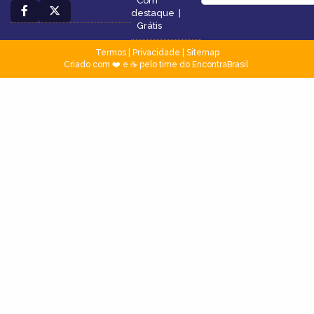
Com
destaque
|
Grátis
Termos
|
Privacidade
|
Sitemap
Criado com ❤️ e ☕ pelo time do EncontraBrasil